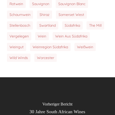
Rotwein
Sauvignon
Sauvignon Blanc
Schaumwein
Shiraz
Somerset West
Stellenbosch
Swartland
Südafrika
The Mill
Vergelegen
Wein
Wein Aus Südafrika
Weingut
Weinregion Südafrika
Weißwein
Wild Winds
Worcester
Vorheriger Bericht
30 Jahre South African Wines