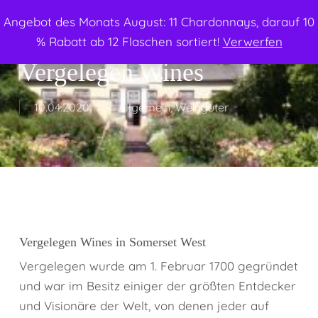
Menu
Skip
Angebot des Monats August: 11 Chardonnays, darauf 10
to
search
% Rabatt ab 12 Flaschen sortiert!
Verwerfen
main
Vergelegen Wines
content
10.04.2020
Allgemein
,
Weingüter
Vergelegen Wines in Somerset West
Vergelegen wurde am 1. Februar 1700 gegründet
und war im Besitz einiger der größten Entdecker
und Visionäre der Welt, von denen jeder auf