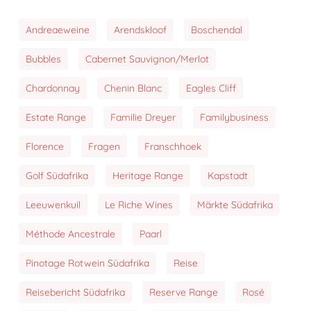
Andreaeweine
Arendskloof
Boschendal
Bubbles
Cabernet Sauvignon/Merlot
Chardonnay
Chenin Blanc
Eagles Cliff
Estate Range
Familie Dreyer
Familybusiness
Florence
Fragen
Franschhoek
Golf Südafrika
Heritage Range
Kapstadt
Leeuwenkuil
Le Riche Wines
Märkte Südafrika
Méthode Ancestrale
Paarl
Pinotage Rotwein Südafrika
Reise
Reisebericht Südafrika
Reserve Range
Rosé