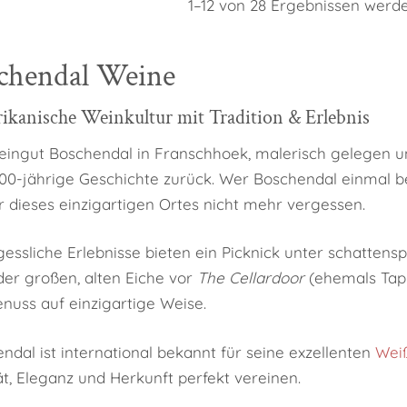
1–12 von 28 Ergebnissen werd
chendal Weine
rikanische Weinkultur mit Tradition & Erlebnis
ingut Boschendal in Franschhoek, malerisch gelegen un
00-jährige Geschichte zurück. Wer Boschendal einmal be
 dieses einzigartigen Ortes nicht mehr vergessen.
essliche Erlebnisse bieten ein Picknick unter schatten
der großen, alten Eiche vor
The Cellardoor
(ehemals Taph
nuss auf einzigartige Weise.
ndal ist international bekannt für seine exzellenten
Wei
ät, Eleganz und Herkunft perfekt vereinen.