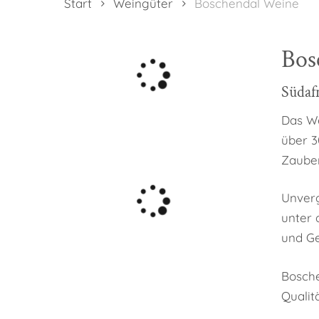
Start
Weingüter
Boschendal Weine
Bos
Südaf
Hit enter to search or ESC to close
Das We
über 3
Zauber
Unverg
unter 
und Ge
Bosche
Qualit