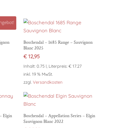
ngebot!
In den Warenkorb
ignon
Boschendal – 1685 Range – Sauvignon
Blanc 2025
€
12,95
Inhalt: 0.75 l, Literpreis: € 17.27
inkl. 19 % MwSt.
zzgl.
Versandkosten
In den Warenkorb
– Elgin
Boschendal – Appellation Series – Elgin
Sauvignon Blanc 2022