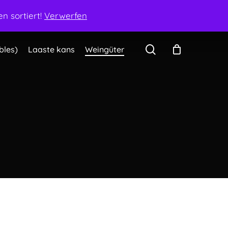
Mein Konto
Warenkorb
Kasse
Kontakt
n sortiert!
Verwerfen
search
bles)
Laaste kans
Weingüter