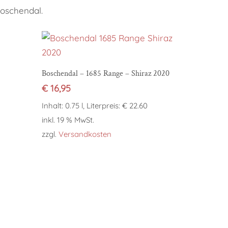
Boschendal.
In den Warenkorb
Boschendal – 1685 Range – Shiraz 2020
€
16,95
Inhalt: 0.75 l, Literpreis: € 22.60
inkl. 19 % MwSt.
zzgl.
Versandkosten