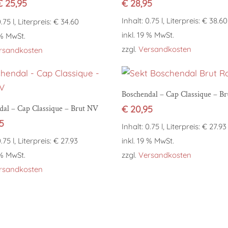
Ursprünglicher
Aktueller
€
25,95
€
28,95
Preis
Preis
Inhalt: 0.75 l, Literpreis: € 38.60
0.75 l, Literpreis: € 34.60
war:
ist:
inkl. 19 % MwSt.
€ 29,95
€ 25,95.
 % MwSt.
zzgl.
Versandkosten
rsandkosten
In den Warenkorb
Boschendal – Cap Classique – Br
In den Warenkorb
dal – Cap Classique – Brut NV
€
20,95
5
Inhalt: 0.75 l, Literpreis: € 27.93
0.75 l, Literpreis: € 27.93
inkl. 19 % MwSt.
 % MwSt.
zzgl.
Versandkosten
rsandkosten