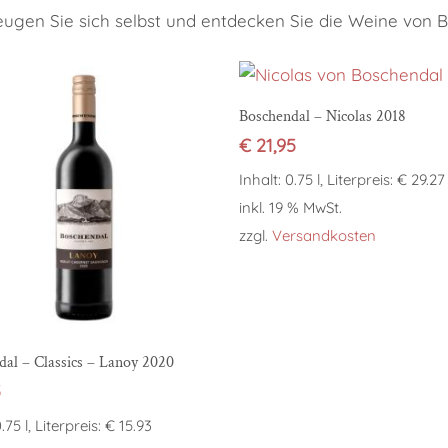
ugen Sie sich selbst und entdecken Sie die Weine von 
In den Warenkorb
Boschendal – Nicolas 2018
€
21,95
Inhalt: 0.75 l, Literpreis: € 29.27
inkl. 19 % MwSt.
zzgl.
Versandkosten
In den Warenkorb
dal – Classics – Lanoy 2020
5
.75 l, Literpreis: € 15.93