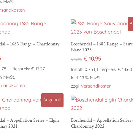
 % MwSt.
rsandkosten
A
In den Warenkorb
In den Warenkorb
dal – 1685 Range – Chardonnay
Boschendal – 1685 Range – Sauv
Blanc 2023
Ursprünglicher
Aktueller
5
€
10,95
€
12,95
Preis
Preis
.75 l, Literpreis: € 17.27
Inhalt: 0.75 l, Literpreis: € 14.60
war:
ist:
 % MwSt.
€ 12,95
€ 10,95.
inkl. 19 % MwSt.
rsandkosten
zzgl.
Versandkosten
Angebot!
In den Warenkorb
In den Warenkorb
al – Appellation Series – Elgin
Boschendal – Appellation Series 
nay 2021
Chardonnay 2022