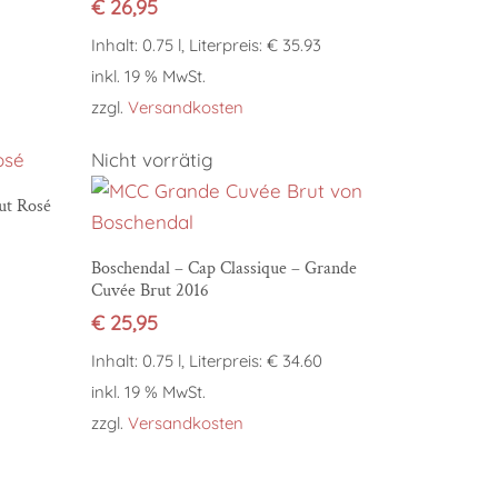
€
26,95
Inhalt: 0.75 l, Literpreis: € 35.93
inkl. 19 % MwSt.
zzgl.
Versandkosten
Nicht vorrätig
ut Rosé
Weiterlesen
Boschendal – Cap Classique – Grande
Cuvée Brut 2016
€
25,95
Inhalt: 0.75 l, Literpreis: € 34.60
inkl. 19 % MwSt.
zzgl.
Versandkosten