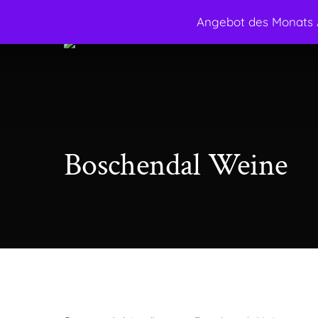
Skip
Angebot des Monats A
facebook
instagram
to
main
content
Boschendal Weine