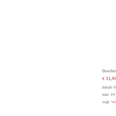
Boschen
€
11,9
Inhalt: 0
inkl. 1
zzgl.
Ve