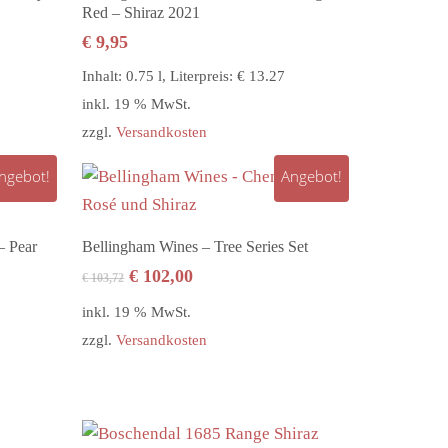
Red – Shiraz 2021
€
9,95
Inhalt: 0.75 l, Literpreis: € 13.27
inkl. 19 % MwSt.
zzgl.
Versandkosten
ngebot!
Angebot!
In den Warenkorb
– Pear
Bellingham Wines – Tree Series Set
Ursprünglicher
Aktueller
€
102,00
€
103,72
Preis
Preis
inkl. 19 % MwSt.
war:
ist:
zzgl.
Versandkosten
€ 103,72
€ 102,00.