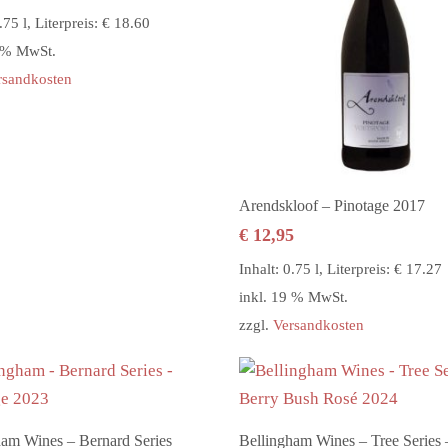
.75 l, Literpreis: € 18.60
9 % MwSt.
rsandkosten
In den Warenkorb
Arendskloof – Pinotage 2017
€
12,95
Inhalt: 0.75 l, Literpreis: € 17.27
inkl. 19 % MwSt.
zzgl.
Versandkosten
In den Warenkorb
In den Warenkorb
ham Wines – Bernard Series
Bellingham Wines – Tree Series 