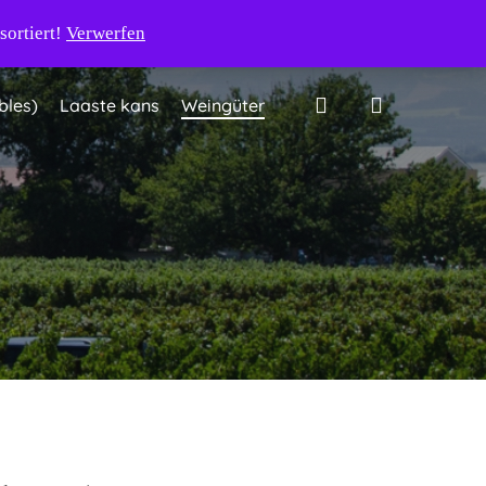
Mein Konto
Warenkorb
Kasse
Kontakt
sortiert!
Verwerfen
search
bles)
Laaste kans
Weingüter