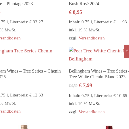
e – Pinotage 2023
Bush Rosé 2024
5
€
8,95
.75 l, Literpreis: € 33.27
Inhalt: 0.75 l, Literpreis: € 11.93
9 % MwSt.
inkl. 19 % MwSt.
rsandkosten
zzgl.
Versandkosten
A
In den Warenkorb
In den Warenkorb
ham Wines – Tree Series – Chenin
Bellingham Wines – Tree Series 
025
Tree White Chenin Blanc 2023
Ursprünglicher
Aktueller
€
7,99
€
9,50
Preis
Preis
.75 l, Literpreis: € 12.33
Inhalt: 0.75 l, Literpreis: € 10.65
war:
ist:
9 % MwSt.
inkl. 19 % MwSt.
€ 9,50
€ 7,99.
rsandkosten
zzgl.
Versandkosten