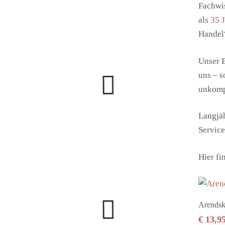
Fachwis
als
35 
Handel“
Unser B
uns – s
unkompl
Langjä
Service
Hier fi
Arendsk
€
13,9