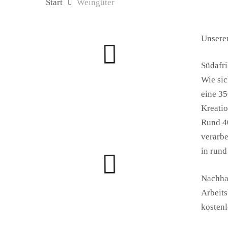
Start
Weingüter
Unsere
Südafri
Wie sic
eine 35
Kreati
Hit enter to search or ESC to close
Rund 4
verarbe
in rund
Nachhal
Arbeits
kostenl