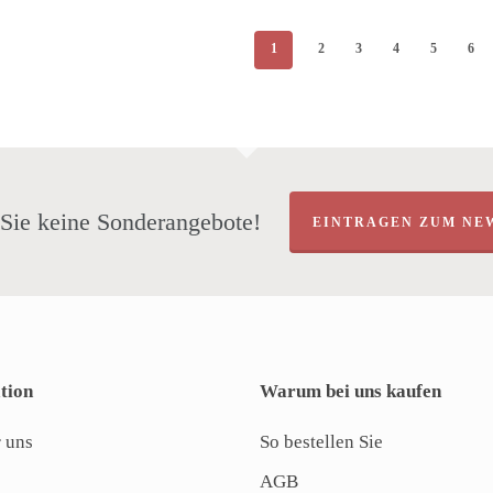
1
2
3
4
5
6
Sie keine Sonderangebote!
EINTRAGEN ZUM NE
tion
Warum bei uns kaufen
 uns
So bestellen Sie
AGB