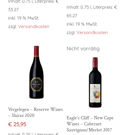
Inhalt: 0.75 l, Literpreis: €
Inhalt: 0.75 l, Literpreis: €
33.27
65.27
inkl. 19 % MwSt.
inkl. 19 % MwSt.
zzgl.
Versandkosten
zzgl.
Versandkosten
Nicht vorrätig
In den Warenkorb
Vergelegen – Reserve Wines
– Shiraz 2020
Weiterlesen
Eagle´s Cliff – New Cape
€
25,95
Wines – Cabernet
Sauvignon/Merlot 2017
Inhalt: 0.75 l, Literpreis: €