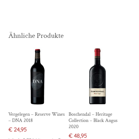
Ähnliche Produkte
In den Warenkorb
In den Warenkorb
Vergelegen – Reserve Wines
Boschendal – Heritage
– DNA 2018
Collection – Black Angus
2020
€
24,95
€
48,95