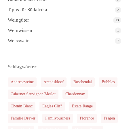
Tipps für Südafrika
2
Weingüter
13
Weinwissen
1
Weisswein
7
Schlagwörter
Andreaeweine
Arendskloof
Boschendal
Bubbles
Cabernet Sauvignon/Merlot
Chardonnay
Chenin Blanc
Eagles Cliff
Estate Range
Familie Dreyer
Familybusiness
Florence
Fragen