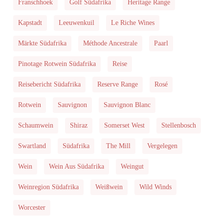
Franschhoek
Golf Südafrika
Heritage Range
Kapstadt
Leeuwenkuil
Le Riche Wines
Märkte Südafrika
Méthode Ancestrale
Paarl
Pinotage Rotwein Südafrika
Reise
Reisebericht Südafrika
Reserve Range
Rosé
Rotwein
Sauvignon
Sauvignon Blanc
Schaumwein
Shiraz
Somerset West
Stellenbosch
Swartland
Südafrika
The Mill
Vergelegen
Wein
Wein Aus Südafrika
Weingut
Weinregion Südafrika
Weißwein
Wild Winds
Worcester