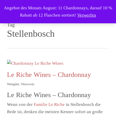
Skip
Menu
Angebot des Monats August: 11 Chardonnays, darauf 10 %
to
search
Rabatt ab 12 Flaschen sortiert!
Verwerfen
main
Tag
content
Stellenbosch
Le Riche Wines – Chardonnay
Weingüter
,
Weisswein
Le Riche Wines – Chardonnay
Wenn von der
Familie Le Riche
in Stellenbosch die
Rede ist, denken die meisten Kenner sofort an große