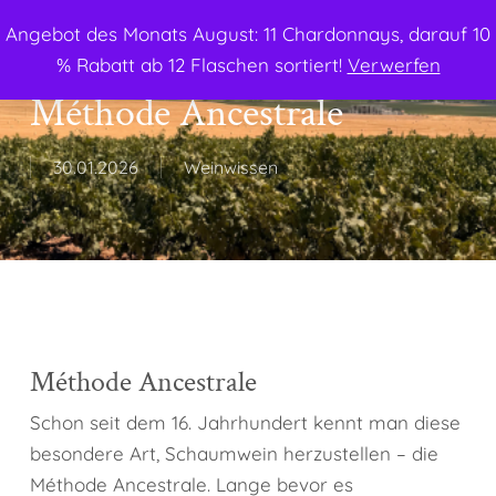
Menu
Skip
Angebot des Monats August: 11 Chardonnays, darauf 10
to
search
% Rabatt ab 12 Flaschen sortiert!
Verwerfen
main
Méthode Ancestrale
content
30.01.2026
Weinwissen
Méthode Ancestrale
Schon seit dem 16. Jahrhundert kennt man diese
besondere Art, Schaumwein herzustellen – die
Méthode Ancestrale. Lange bevor es