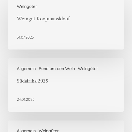
Weingüter
Koopmanskloof
Weingut Koopmanskloof
31.07.2025
Südafrika
Allgemein
Rund um den Wein
Weingüter
2025
Südafrika 2025
24.01.2025
Neue
Allgemein
Weingüter