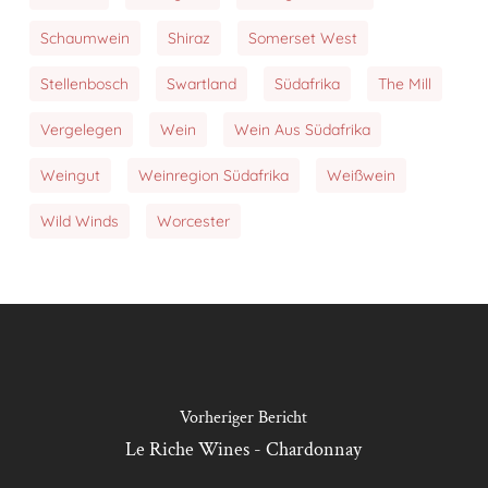
Schaumwein
Shiraz
Somerset West
Stellenbosch
Swartland
Südafrika
The Mill
Vergelegen
Wein
Wein Aus Südafrika
Weingut
Weinregion Südafrika
Weißwein
Wild Winds
Worcester
Vorheriger Bericht
Le Riche Wines - Chardonnay