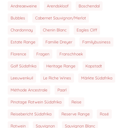
Andreaeweine
Arendskloof
Boschendal
Bubbles
Cabernet Sauvignon/Merlot
Chardonnay
Chenin Blanc
Eagles Cliff
Estate Range
Familie Dreyer
Familybusiness
Florence
Fragen
Franschhoek
Golf Südafrika
Heritage Range
Kapstadt
Leeuwenkuil
Le Riche Wines
Märkte Südafrika
Méthode Ancestrale
Paarl
Pinotage Rotwein Südafrika
Reise
Reisebericht Südafrika
Reserve Range
Rosé
Rotwein
Sauvignon
Sauvignon Blanc