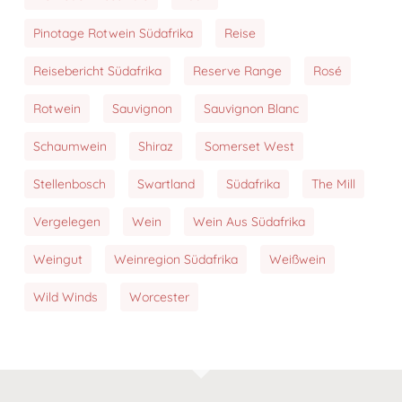
Pinotage Rotwein Südafrika
Reise
Reisebericht Südafrika
Reserve Range
Rosé
Rotwein
Sauvignon
Sauvignon Blanc
Schaumwein
Shiraz
Somerset West
Stellenbosch
Swartland
Südafrika
The Mill
Vergelegen
Wein
Wein Aus Südafrika
Weingut
Weinregion Südafrika
Weißwein
Wild Winds
Worcester