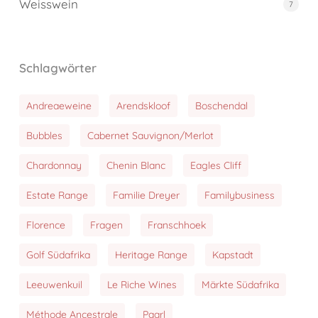
Weisswein
7
Schlagwörter
Andreaeweine
Arendskloof
Boschendal
Bubbles
Cabernet Sauvignon/Merlot
Chardonnay
Chenin Blanc
Eagles Cliff
Estate Range
Familie Dreyer
Familybusiness
Florence
Fragen
Franschhoek
Golf Südafrika
Heritage Range
Kapstadt
Leeuwenkuil
Le Riche Wines
Märkte Südafrika
Méthode Ancestrale
Paarl