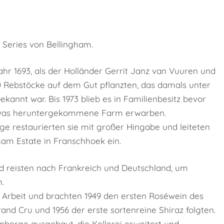
 Series von Bellingham.
hr 1693, als der Holländer Gerrit Janz van Vuuren und
0 Rebstöcke auf dem Gut pflanzten, das damals unter
annt war. Bis 1973 blieb es in Familienbesitz bevor
etwas heruntergekommene Farm erwarben.
e restaurierten sie mit großer Hingabe und leiteten
am Estate in Franschhoek ein.
d reisten nach Frankreich und Deutschland, um
.
 Arbeit und brachten 1949 den ersten Roséwein des
nd Cru und 1956 der erste sortenreine Shiraz folgten.
berge ausgebaut, die Kellerei erweitert und