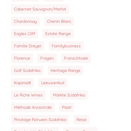
Cabernet Sauvignon/Merlot
Chardonnay
Chenin Blanc
Eagles Cliff
Estate Range
Familie Dreyer
Familybusiness
Florence
Fragen
Franschhoek
Golf Südafrika
Heritage Range
Kapstadt
Leeuwenkuil
Le Riche Wines
Märkte Südafrika
Méthode Ancestrale
Paarl
Pinotage Rotwein Südafrika
Reise