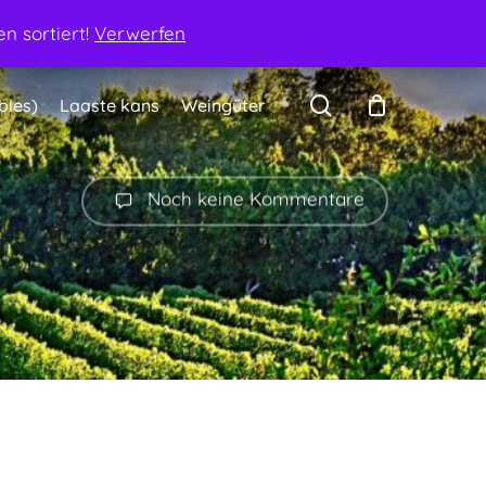
Mein Konto
Warenkorb
Kasse
Kontakt
n sortiert!
Verwerfen
search
bles)
Laaste kans
Weingüter
Noch keine Kommentare