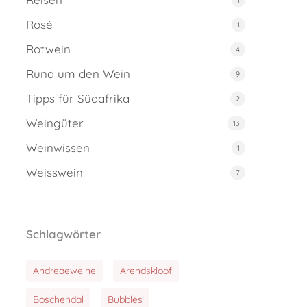
Rosé
1
Rotwein
4
Rund um den Wein
9
Tipps für Südafrika
2
Weingüter
13
Weinwissen
1
Weisswein
7
Schlagwörter
Andreaeweine
Arendskloof
Boschendal
Bubbles