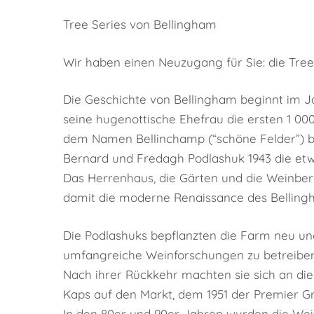
Tree Series von Bellingham
Wir haben einen Neuzugang für Sie: die Tree
Die Geschichte von Bellingham beginnt im Ja
seine hugenottische Ehefrau die ersten 1 00
dem Namen Bellinchamp (“schöne Felder”) bek
Bernard und Fredagh Podlashuk 1943 die 
Das Herrenhaus, die Gärten und die Weinberg
damit die moderne Renaissance des Bellingh
Die Podlashuks bepflanzten die Farm neu un
umfangreiche Weinforschungen zu betreiben
Nach ihrer Rückkehr machten sie sich an die
Hit enter to search or ESC to close
Kaps auf den Markt, dem 1951 der Premier Gra
In den 80er und 90er Jahren wurden die Wein