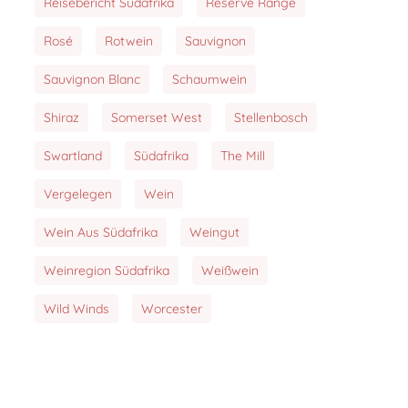
Reisebericht Südafrika
Reserve Range
Rosé
Rotwein
Sauvignon
Sauvignon Blanc
Schaumwein
Shiraz
Somerset West
Stellenbosch
Swartland
Südafrika
The Mill
Vergelegen
Wein
Wein Aus Südafrika
Weingut
Weinregion Südafrika
Weißwein
Wild Winds
Worcester