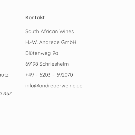
Kontakt
South African Wines
H.-W. Andreae GmbH
Blütenweg 9a
69198 Schriesheim
hutz
+49 – 6203 – 692070
info@andreae-weine.de
h nur