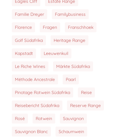
Eagles Cliff
Estate Range
Familie Dreyer
Familybusiness
Florence
Fragen
Franschhoek
Golf Südafrika
Heritage Range
Kapstadt
Leeuwenkuil
Le Riche Wines
Märkte Südafrika
Méthode Ancestrale
Paarl
Pinotage Rotwein Südafrika
Reise
Reisebericht Südafrika
Reserve Range
Rosé
Rotwein
Sauvignon
Sauvignon Blanc
Schaumwein