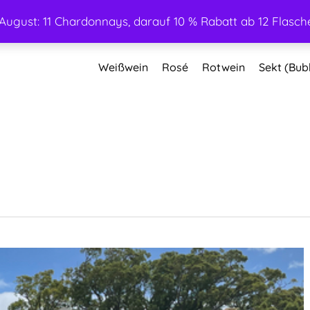
ugust: 11 Chardonnays, darauf 10 % Rabatt ab 12 Flasche
Weißwein
Rosé
Rotwein
Sekt (Bub