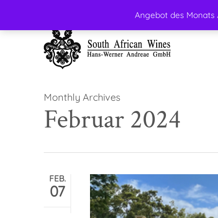
Skip
Angebot des Monats A
facebook
instagram
to
main
content
Monthly Archives
Februar 2024
FEB.
07