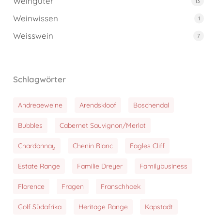
Weingüter
13
Weinwissen
1
Weisswein
7
Schlagwörter
Andreaeweine
Arendskloof
Boschendal
Bubbles
Cabernet Sauvignon/Merlot
Chardonnay
Chenin Blanc
Eagles Cliff
Estate Range
Familie Dreyer
Familybusiness
Florence
Fragen
Franschhoek
Golf Südafrika
Heritage Range
Kapstadt