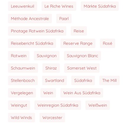
Leeuwenkuil
Le Riche Wines
Märkte Südafrika
Méthode Ancestrale
Paarl
Pinotage Rotwein Südafrika
Reise
Reisebericht Südafrika
Reserve Range
Rosé
Rotwein
Sauvignon
Sauvignon Blanc
Schaumwein
Shiraz
Somerset West
Stellenbosch
Swartland
Südafrika
The Mill
Vergelegen
Wein
Wein Aus Südafrika
Weingut
Weinregion Südafrika
Weißwein
Wild Winds
Worcester