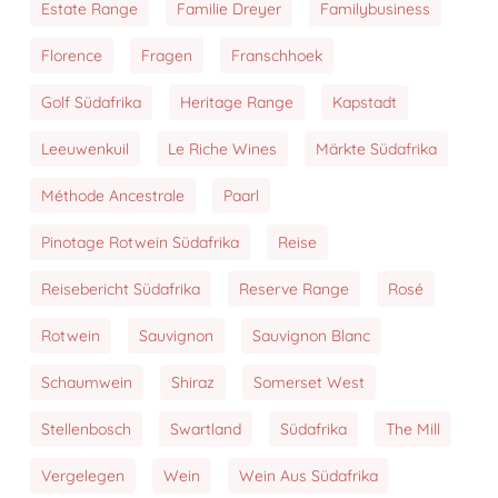
Estate Range
Familie Dreyer
Familybusiness
Florence
Fragen
Franschhoek
Golf Südafrika
Heritage Range
Kapstadt
Leeuwenkuil
Le Riche Wines
Märkte Südafrika
Méthode Ancestrale
Paarl
Pinotage Rotwein Südafrika
Reise
Reisebericht Südafrika
Reserve Range
Rosé
Rotwein
Sauvignon
Sauvignon Blanc
Schaumwein
Shiraz
Somerset West
Stellenbosch
Swartland
Südafrika
The Mill
Vergelegen
Wein
Wein Aus Südafrika