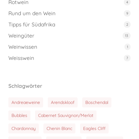
Rotwein
4
Rund um den Wein
9
Tipps für Südafrika
2
Weingüter
13
Weinwissen
1
Weisswein
7
Schlagwörter
Andreaeweine
Arendskloof
Boschendal
Bubbles
Cabernet Sauvignon/Merlot
Chardonnay
Chenin Blanc
Eagles Cliff