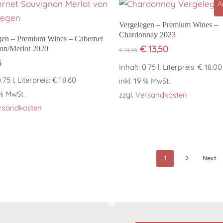
A
In den Warenkorb
Vergelegen – Premium Wines –
Chardonnay 2023
In den Warenkorb
gen – Premium Wines – Cabernet
Ursprünglicher
Aktueller
€
13,50
on/Merlot 2020
€
14,95
Preis
Preis
5
Inhalt: 0.75 l, Literpreis: € 18.00
war:
ist:
0.75 l, Literpreis: € 18.60
€ 14,95
€ 13,50.
inkl. 19 % MwSt.
 % MwSt.
zzgl.
Versandkosten
rsandkosten
1
2
Next