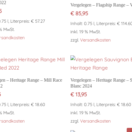
022
In den Warenkorb
Vergelegen – Flagship Range – 
5
€
85,95
0.75 l, Literpreis: € 57.27
Inhalt: 0.75 l, Literpreis: € 114.6
 % MwSt.
inkl. 19 % MwSt.
rsandkosten
zzgl.
Versandkosten
In den Warenkorb
In den Warenkorb
gen – Heritage Range – Mill Race
Vergelegen – Heritage Range – 
22
Blanc 2024
5
€
13,95
0.75 l, Literpreis: € 18.60
Inhalt: 0.75 l, Literpreis: € 18.60
 % MwSt.
inkl. 19 % MwSt.
rsandkosten
zzgl.
Versandkosten