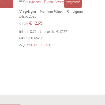
ngebot!
Angebot!
In den Warenkorb
Vergelegen – Premium Wines – Sauvignon
Blanc 2023
Ursprünglicher
Aktueller
€
12,95
€
14,95
Preis
Preis
Inhalt: 0.75 l, Literpreis: € 17.27
war:
ist:
€ 14,95
€ 12,95.
inkl. 19 % MwSt.
zzgl.
Versandkosten