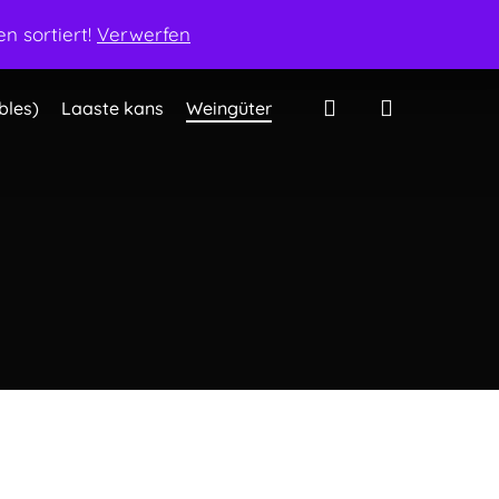
Mein Konto
Warenkorb
Kasse
Kontakt
n sortiert!
Verwerfen
search
bles)
Laaste kans
Weingüter