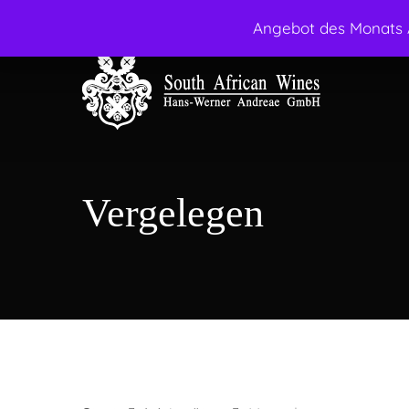
Skip
Angebot des Monats A
facebook
instagram
to
main
content
Vergelegen