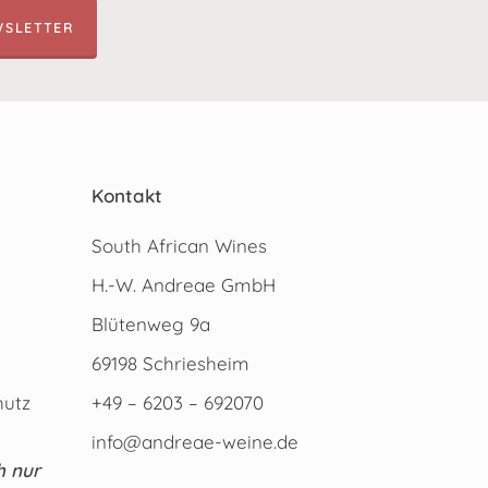
WSLETTER
Kontakt
South African Wines
H.-W. Andreae GmbH
Blütenweg 9a
69198 Schriesheim
hutz
+49 – 6203 – 692070
info@andreae-weine.de
h nur