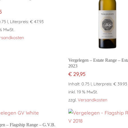
5
0.75 l, Literpreis: € 47.93
 % MwSt.
rsandkosten
In den Warenkorb
Vergelegen – Estate Range – Est
2023
€
29,95
Inhalt: 0.75 l, Literpreis: € 39.93
inkl. 19 % MwSt.
zzgl.
Versandkosten
In den Warenkorb
gen – Flagship Range – G.V.B.