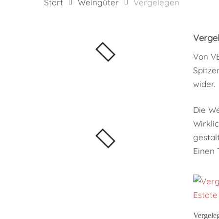
Start
Weingüter
Vergelegen
Verge
Von VE
Hit enter to search or ESC to close
Spitze
wider.
Die We
Wirkli
gestal
Einen 
Vergele