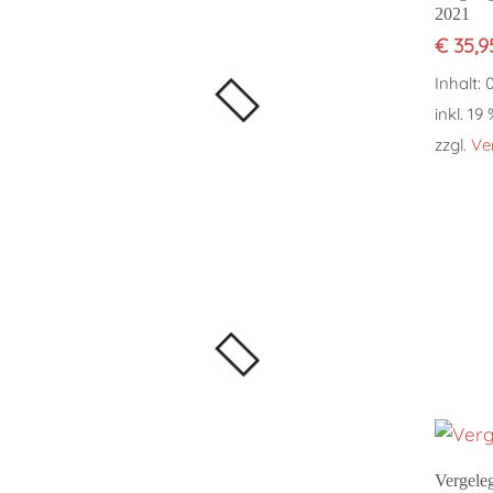
2021
€
35,9
Inhalt: 
inkl. 19
zzgl.
Ve
Vergele