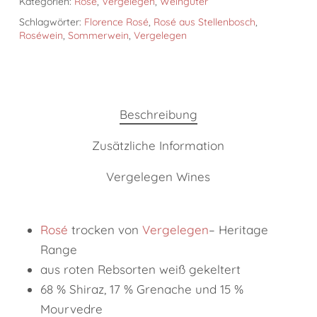
Kategorien:
Rosé
,
Vergelegen
,
Weingüter
Schlagwörter:
Florence Rosé
,
Rosé aus Stellenbosch
,
Roséwein
,
Sommerwein
,
Vergelegen
Beschreibung
Zusätzliche Information
Vergelegen Wines
Rosé
trocken von
Vergelegen
– Heritage
Range
aus roten Rebsorten weiß gekeltert
68 % Shiraz, 17 % Grenache und 15 %
Mourvedre