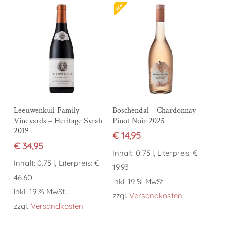
In den Warenkorb
In den Warenkorb
Leeuwenkuil Family
Boschendal – Chardonnay
Vineyards – Heritage Syrah
Pinot Noir 2025
2019
€
14,95
€
34,95
Inhalt: 0.75 l, Literpreis: €
Inhalt: 0.75 l, Literpreis: €
19.93
46.60
inkl. 19 % MwSt.
inkl. 19 % MwSt.
zzgl.
Versandkosten
zzgl.
Versandkosten