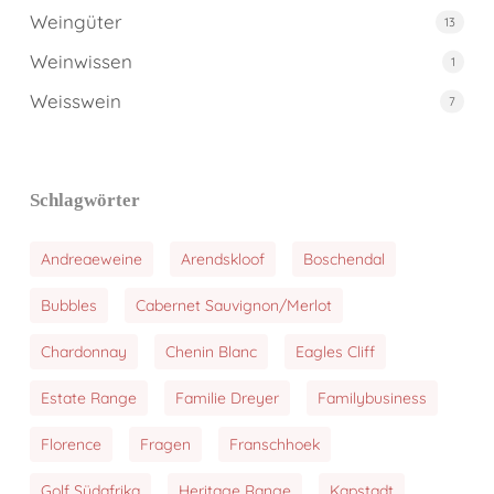
Weingüter
13
Weinwissen
1
Weisswein
7
Schlagwörter
Andreaeweine
Arendskloof
Boschendal
Bubbles
Cabernet Sauvignon/Merlot
Chardonnay
Chenin Blanc
Eagles Cliff
Estate Range
Familie Dreyer
Familybusiness
Florence
Fragen
Franschhoek
Golf Südafrika
Heritage Range
Kapstadt