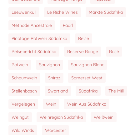
Leeuwenkuil
Le Riche Wines
Märkte Südafrika
Méthode Ancestrale
Paarl
Pinotage Rotwein Südafrika
Reise
Reisebericht Südafrika
Reserve Range
Rosé
Rotwein
Sauvignon
Sauvignon Blanc
Schaumwein
Shiraz
Somerset West
Stellenbosch
Swartland
Südafrika
The Mill
Vergelegen
Wein
Wein Aus Südafrika
Weingut
Weinregion Südafrika
Weißwein
Wild Winds
Worcester