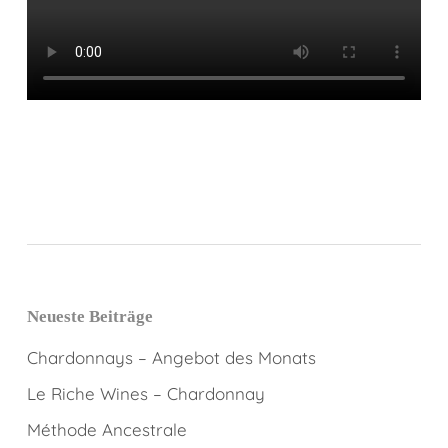
#Bonum #BonumLogistik #NeuesLager
#andreaeweine
Neueste Beiträge
Chardonnays – Angebot des Monats
Le Riche Wines – Chardonnay
Méthode Ancestrale