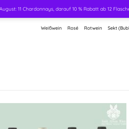
ugust: 11 Chardonnays, darauf 10 % Rabatt ab 12 Flasche
Weißwein
Rosé
Rotwein
Sekt (Bub