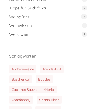
Tipps für Südafrika
2
Weingüter
13
Weinwissen
1
Weisswein
7
Schlagwörter
Andreaeweine
Arendskloof
Boschendal
Bubbles
Cabernet Sauvignon/Merlot
Chardonnay
Chenin Blanc