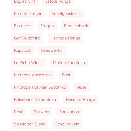
Eagles Cliff
Estate Range
Familie Dreyer
Familybusiness
Florence
Fragen
Franschhoek
Golf Südafrika
Heritage Range
Kapstadt
Leeuwenkuil
Le Riche Wines
Märkte Südafrika
Méthode Ancestrale
Paarl
Pinotage Rotwein Südafrika
Reise
Reisebericht Südafrika
Reserve Range
Rosé
Rotwein
Sauvignon
Sauvignon Blanc
Schaumwein