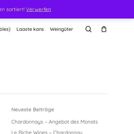
Mein Konto
Warenkorb
Kasse
Kontakt
n sortiert!
Verwerfen
search
bles)
Laaste kans
Weingüter
Neueste Beiträge
Chardonnays – Angebot des Monats
Le Riche Wines – Chardonnay