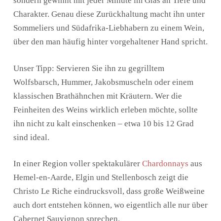
sondern gewinnt mit jeder Minute im Glas an Tiefe und
Charakter. Genau diese Zurückhaltung macht ihn unter
Sommeliers und Südafrika-Liebhabern zu einem Wein,
über den man häufig hinter vorgehaltener Hand spricht.
Unser Tipp: Servieren Sie ihn zu gegrilltem
Wolfsbarsch, Hummer, Jakobsmuscheln oder einem
klassischen Brathähnchen mit Kräutern. Wer die
Feinheiten des Weins wirklich erleben möchte, sollte
ihn nicht zu kalt einschenken – etwa 10 bis 12 Grad
sind ideal.
In einer Region voller spektakulärer
Chardonnays
aus
Hemel-en-Aarde, Elgin und Stellenbosch zeigt die
Christo Le Riche eindrucksvoll, dass große Weißweine
auch dort entstehen können, wo eigentlich alle nur über
Cabernet Sauvignon sprechen.