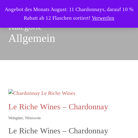
Skip
Menu
Angebot des Monats August: 11 Chardonnays, darauf 10 %
to
search
Rabatt ab 12 Flaschen sortiert!
Verwerfen
main
Kategorie
content
Allgemein
Le Riche Wines – Chardonnay
Weingüter
,
Weisswein
Le Riche Wines – Chardonnay