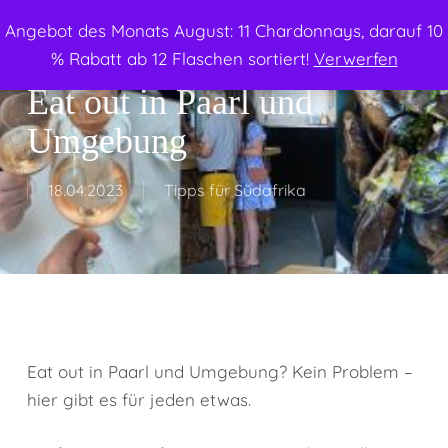
Menu
Skip
Angebot des Monats August: 11 Chardonnays, darauf 10
to
search
% Rabatt ab 12 Flaschen sortiert!
Verwerfen
main
Eat out in Paarl und
content
Umgebung
18.04.2023
Tipps für Südafrika
Eat out in Paarl und Umgebung? Kein Problem –
hier gibt es für jeden etwas.