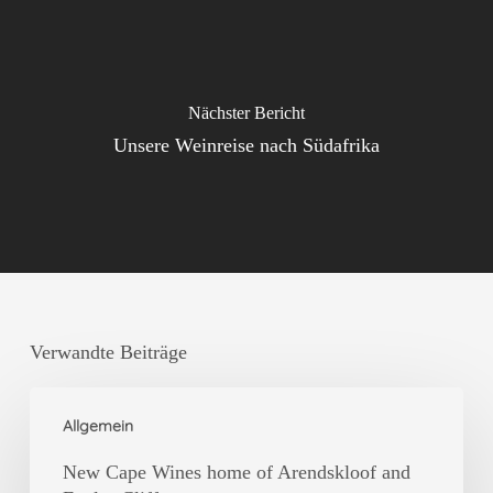
Nächster Bericht
Unsere Weinreise nach Südafrika
Verwandte Beiträge
New
Allgemein
Cape
Wines
New Cape Wines home of Arendskloof and