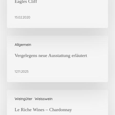
home
Eagles Cliff
of
Arendskloof
15.02.2020
and
Eagles
Cliff
Vergelegens
Allgemein
neue
Ausstattung
Vergelegens neue Ausstattung erläutert
erläutert
12.11.2025
Le
Weingüter
Weisswein
Riche
Wines
Le Riche Wines – Chardonnay
–