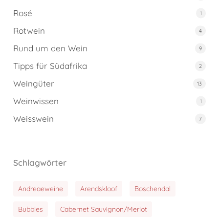
Rosé
1
Rotwein
4
Rund um den Wein
9
Tipps für Südafrika
2
Weingüter
13
Weinwissen
1
Weisswein
7
Schlagwörter
Andreaeweine
Arendskloof
Boschendal
Bubbles
Cabernet Sauvignon/Merlot