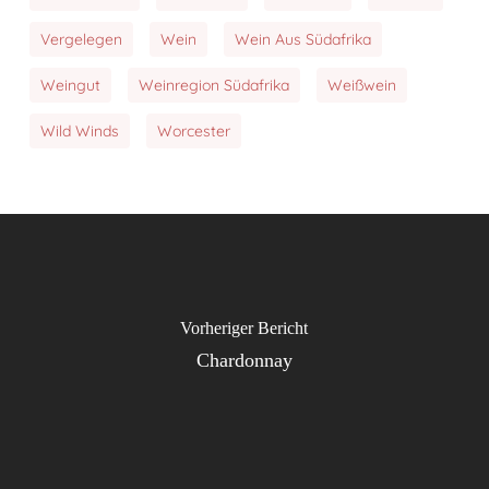
Vergelegen
Wein
Wein Aus Südafrika
Weingut
Weinregion Südafrika
Weißwein
Wild Winds
Worcester
Vorheriger Bericht
Chardonnay