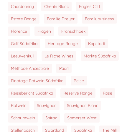
Chardonnay
Chenin Blanc
Eagles Cliff
Estate Range
Familie Dreyer
Familybusiness
Florence
Fragen
Franschhoek
Golf Südafrika
Heritage Range
Kapstadt
Leeuwenkuil
Le Riche Wines
Märkte Südafrika
Méthode Ancestrale
Paarl
Pinotage Rotwein Südafrika
Reise
Reisebericht Südafrika
Reserve Range
Rosé
Rotwein
Sauvignon
Sauvignon Blanc
Schaumwein
Shiraz
Somerset West
Stellenbosch
Swartland
Südafrika
The Mill