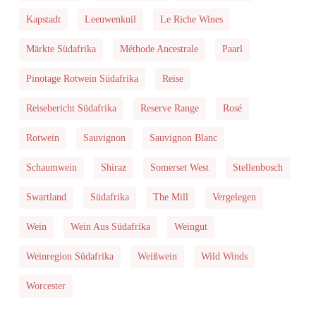
Kapstadt
Leeuwenkuil
Le Riche Wines
Märkte Südafrika
Méthode Ancestrale
Paarl
Pinotage Rotwein Südafrika
Reise
Reisebericht Südafrika
Reserve Range
Rosé
Rotwein
Sauvignon
Sauvignon Blanc
Schaumwein
Shiraz
Somerset West
Stellenbosch
Swartland
Südafrika
The Mill
Vergelegen
Wein
Wein Aus Südafrika
Weingut
Weinregion Südafrika
Weißwein
Wild Winds
Worcester