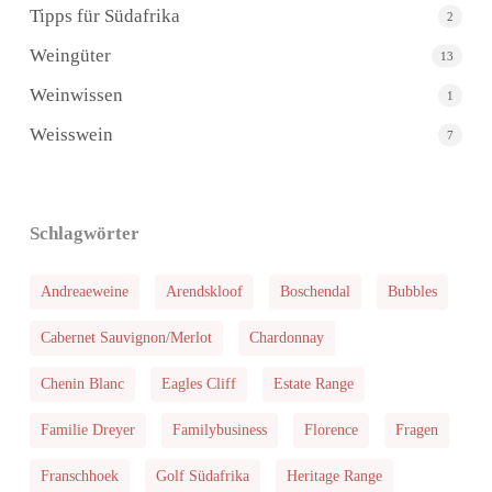
Tipps für Südafrika
2
Weingüter
13
Weinwissen
1
Weisswein
7
Schlagwörter
Andreaeweine
Arendskloof
Boschendal
Bubbles
Cabernet Sauvignon/Merlot
Chardonnay
Chenin Blanc
Eagles Cliff
Estate Range
Familie Dreyer
Familybusiness
Florence
Fragen
Franschhoek
Golf Südafrika
Heritage Range