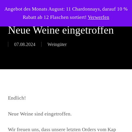
Skip
Menu
Angebot des Monats August: 11 Chardonnays, darauf 10 %
to
search
Rabatt ab 12 Flaschen sortiert!
Verwerfen
main
Neue Weine eingetroffen
content
07.08.2024
Weingüter
Endlich!
Neue Weine sind eingetroffen.
Wir freuen uns, dass unsere letzten Orders vom Kap