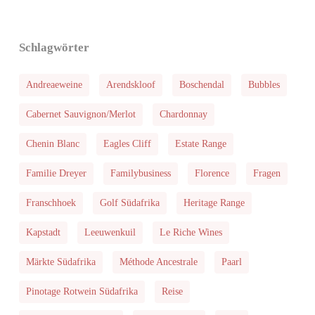
Schlagwörter
Andreaeweine
Arendskloof
Boschendal
Bubbles
Cabernet Sauvignon/Merlot
Chardonnay
Chenin Blanc
Eagles Cliff
Estate Range
Familie Dreyer
Familybusiness
Florence
Fragen
Franschhoek
Golf Südafrika
Heritage Range
Kapstadt
Leeuwenkuil
Le Riche Wines
Märkte Südafrika
Méthode Ancestrale
Paarl
Pinotage Rotwein Südafrika
Reise