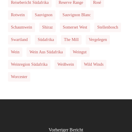
Reisebericht Südafrika
Reserve Range
Rosé
Rotwein
Sauvignon
Sauvignon Blanc
Schaumwein
Shiraz
Somerset West
Stellenbosch
Swartland
Südafrika
The Mill
Vergelegen
Wein
Wein Aus Südafrika
Weingut
Weinregion Südafrika
Weißwein
Wild Winds
Worcester
Vorheriger Bericht