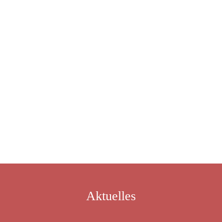
In den Warenkorb
€
29,95
Versandkosten
Aktuelles