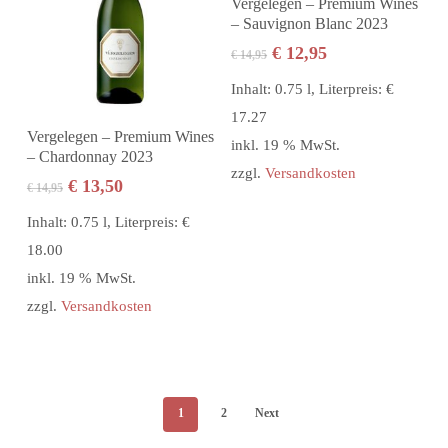
Vergelegen – Premium Wines
– Sauvignon Blanc 2023
Ursprünglicher
Aktueller
€
12,95
€
14,95
Preis
Preis
Inhalt: 0.75 l, Literpreis: €
war:
ist:
17.27
€ 14,95
€ 12,95.
In den Warenkorb
Vergelegen – Premium Wines
inkl. 19 % MwSt.
– Chardonnay 2023
zzgl.
Versandkosten
Ursprünglicher
Aktueller
€
13,50
€
14,95
Preis
Preis
Inhalt: 0.75 l, Literpreis: €
war:
ist:
18.00
€ 14,95
€ 13,50.
inkl. 19 % MwSt.
zzgl.
Versandkosten
1
2
Next