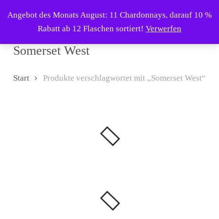
Skip
Menu
Angebot des Monats August: 11 Chardonnays, darauf 10 %
to
search
Rabatt ab 12 Flaschen sortiert!
Verwerfen
main
content
Somerset West
Start
Produkte verschlagwortet mit „Somerset West“