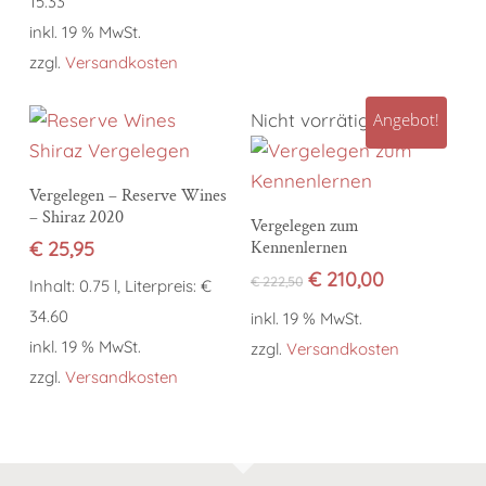
15.33
inkl. 19 % MwSt.
zzgl.
Versandkosten
Nicht vorrätig
Angebot!
In den Warenkorb
Vergelegen – Reserve Wines
– Shiraz 2020
Weiterlesen
Vergelegen zum
€
25,95
Kennenlernen
Ursprünglicher
Aktueller
€
210,00
€
222,50
Inhalt: 0.75 l, Literpreis: €
Preis
Preis
34.60
inkl. 19 % MwSt.
war:
ist:
inkl. 19 % MwSt.
€ 222,50
€ 210,00.
zzgl.
Versandkosten
zzgl.
Versandkosten