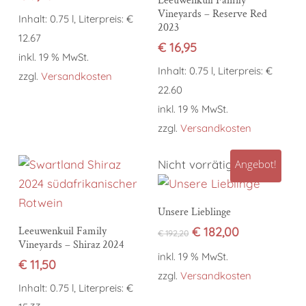
Leeuwenkuil Family
Vineyards – Reserve Red
Inhalt: 0.75 l, Literpreis: €
2023
12.67
€
16,95
inkl. 19 % MwSt.
Inhalt: 0.75 l, Literpreis: €
zzgl.
Versandkosten
22.60
inkl. 19 % MwSt.
zzgl.
Versandkosten
Nicht vorrätig
Angebot!
Weiterlesen
Unsere Lieblinge
In den Warenkorb
Ursprünglicher
Aktueller
Leeuwenkuil Family
€
182,00
€
192,20
Vineyards – Shiraz 2024
Preis
Preis
inkl. 19 % MwSt.
war:
ist:
€
11,50
€ 192,20
€ 182,00.
zzgl.
Versandkosten
Inhalt: 0.75 l, Literpreis: €