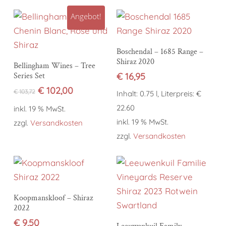
Angebot!
In den Warenkorb
Boschendal – 1685 Range –
Shiraz 2020
In den Warenkorb
Bellingham Wines – Tree
Series Set
€
16,95
Ursprünglicher
Aktueller
€
102,00
€
103,72
Inhalt: 0.75 l, Literpreis: €
Preis
Preis
22.60
inkl. 19 % MwSt.
war:
ist:
inkl. 19 % MwSt.
€ 103,72
€ 102,00.
zzgl.
Versandkosten
zzgl.
Versandkosten
In den Warenkorb
Koopmanskloof – Shiraz
2022
€
9,50
In den Warenkorb