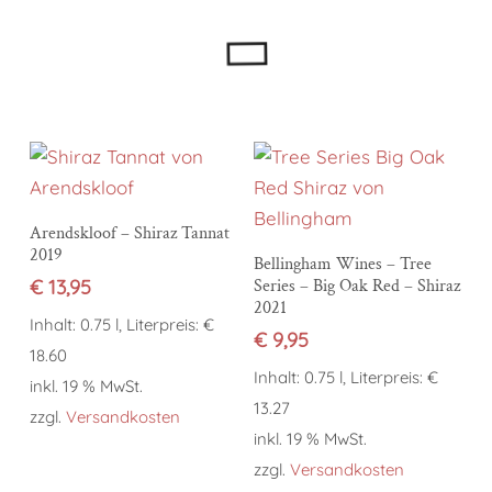
In den Warenkorb
Arendskloof – Shiraz Tannat
2019
In den Warenkorb
Bellingham Wines – Tree
€
13,95
Series – Big Oak Red – Shiraz
2021
Inhalt: 0.75 l, Literpreis: €
€
9,95
18.60
Inhalt: 0.75 l, Literpreis: €
inkl. 19 % MwSt.
13.27
zzgl.
Versandkosten
inkl. 19 % MwSt.
zzgl.
Versandkosten