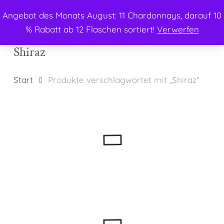
Menu
Skip
Angebot des Monats August: 11 Chardonnays, darauf 10
to
search
% Rabatt ab 12 Flaschen sortiert!
Verwerfen
main
content
Shiraz
Start
Produkte verschlagwortet mit „Shiraz“