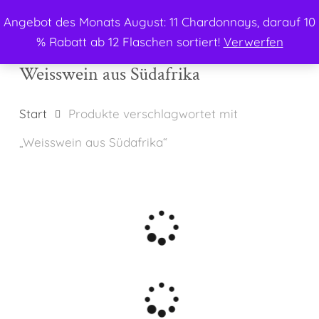
Menu
Skip
Angebot des Monats August: 11 Chardonnays, darauf 10
to
search
% Rabatt ab 12 Flaschen sortiert!
Verwerfen
main
content
Weisswein aus Südafrika
Start
Produkte verschlagwortet mit
„Weisswein aus Südafrika“