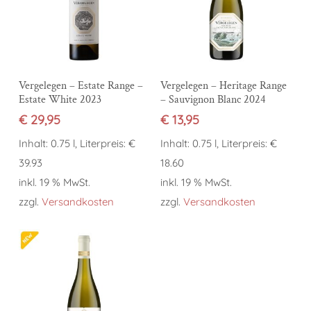
In den Warenkorb
In den Warenkorb
Vergelegen – Estate Range –
Vergelegen – Heritage Range
Estate White 2023
– Sauvignon Blanc 2024
€
29,95
€
13,95
Inhalt: 0.75 l, Literpreis: €
Inhalt: 0.75 l, Literpreis: €
39.93
18.60
inkl. 19 % MwSt.
inkl. 19 % MwSt.
zzgl.
Versandkosten
zzgl.
Versandkosten