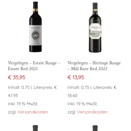
In den Warenkorb
In den Warenkorb
Vergelegen – Estate Range –
Vergelegen – Heritage Range
Estate Red 2021
– Mill Race Red 2022
€
35,95
€
13,95
Inhalt: 0.75 l, Literpreis: €
Inhalt: 0.75 l, Literpreis: €
47.93
18.60
inkl. 19 % MwSt.
inkl. 19 % MwSt.
zzgl.
Versandkosten
zzgl.
Versandkosten