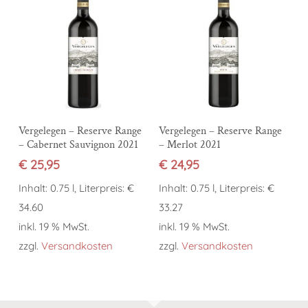
In den Warenkorb
In den Warenkorb
Vergelegen – Reserve Range
Vergelegen – Reserve Range
– Cabernet Sauvignon 2021
– Merlot 2021
€
25,95
€
24,95
Inhalt: 0.75 l, Literpreis: €
Inhalt: 0.75 l, Literpreis: €
34.60
33.27
inkl. 19 % MwSt.
inkl. 19 % MwSt.
zzgl.
Versandkosten
zzgl.
Versandkosten