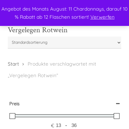
Menu
Skip
Angebot des Monats August: 11 Chardonnays, darauf 10
to
search
% Rabatt ab 12 Flaschen sortiert!
Verwerfen
main
content
Vergelegen Rotwein
Start
Produkte verschlagwortet mit
„Vergelegen Rotwein“
Preis
€
-