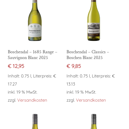
In den Warenkorb
In den Warenkorb
Boschendal – 1685 Range –
Boschendal – Classics –
Sauvignon Blanc 2025
Boschen Blanc 2025
€
12,95
€
9,85
Inhalt: 0.75 l, Literpreis: €
Inhalt: 0.75 l, Literpreis: €
17.27
13.13
inkl. 19 % MwSt.
inkl. 19 % MwSt.
zzgl.
Versandkosten
zzgl.
Versandkosten