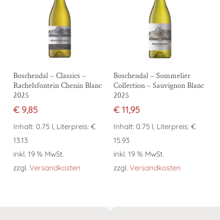
In den Warenkorb
In den Warenkorb
Boschendal – Classics –
Boschendal – Sommelier
Rachelsfontein Chenin Blanc
Collection – Sauvignon Blanc
2025
2025
€
9,85
€
11,95
Inhalt: 0.75 l, Literpreis: €
Inhalt: 0.75 l, Literpreis: €
13.13
15.93
inkl. 19 % MwSt.
inkl. 19 % MwSt.
zzgl.
Versandkosten
zzgl.
Versandkosten