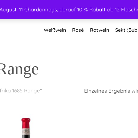
ugust: 11 Chardonnays, darauf 10 % Rabatt ab 12 Flasche
Weißwein
Rosé
Rotwein
Sekt (Bub
 Range
frika 1685 Range“
Einzelnes Ergebnis wi