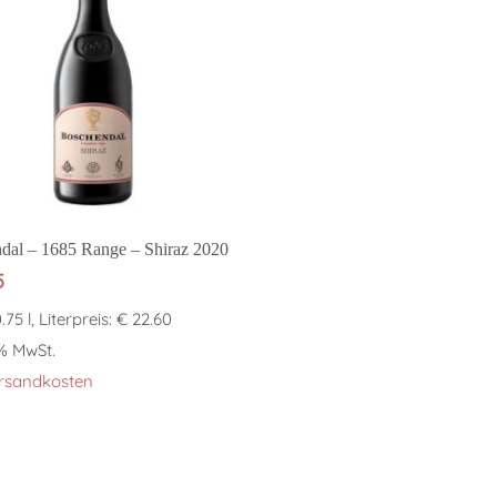
In den Warenkorb
dal – 1685 Range – Shiraz 2020
5
0.75 l, Literpreis: € 22.60
 % MwSt.
rsandkosten