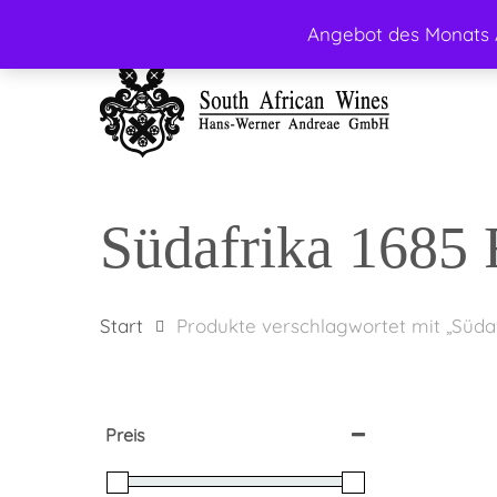
Skip
Angebot des Monats A
facebook
instagram
to
main
content
Südafrika 1685
Start
Produkte verschlagwortet mit „Süda
Preis
Hit enter to search or ESC to close