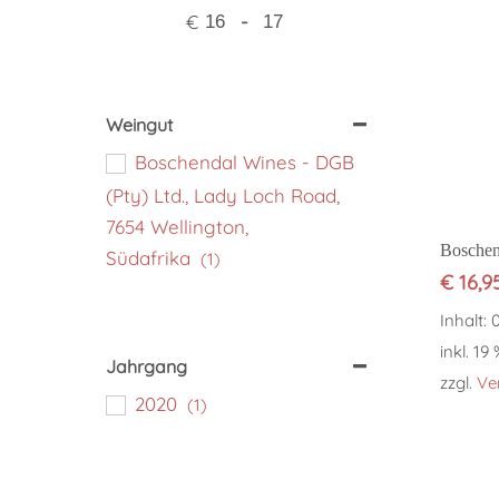
€
-
Minimum Price
Maximum Price
Weingut
Boschendal Wines - DGB
(Pty) Ltd., Lady Loch Road,
7654 Wellington,
Boschen
Südafrika
(1)
€
16,9
Inhalt: 
inkl. 19
Jahrgang
zzgl.
Ve
2020
(1)