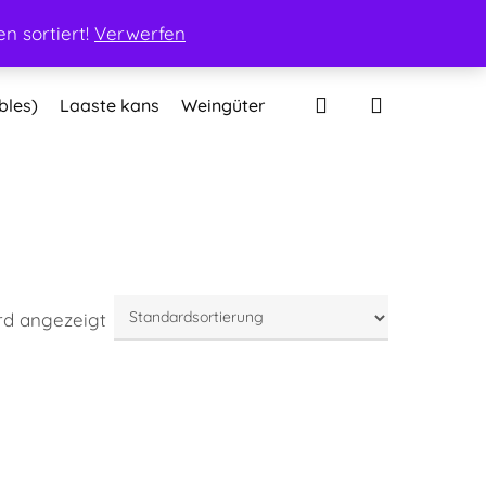
Mein Konto
Warenkorb
Kasse
Kontakt
n sortiert!
Verwerfen
search
bles)
Laaste kans
Weingüter
rd angezeigt