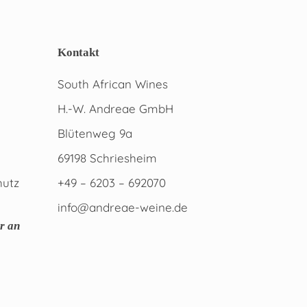
Kontakt
South African Wines
H.-W. Andreae GmbH
Blütenweg 9a
69198 Schriesheim
hutz
+49 – 6203 – 692070
info@andreae-weine.de
r an