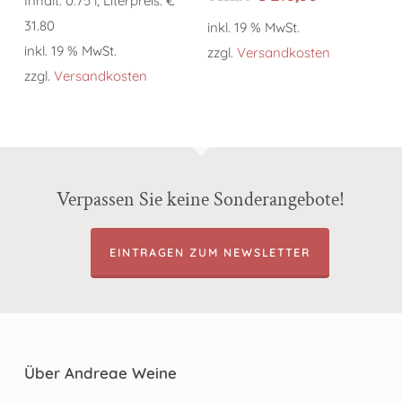
Inhalt: 0.75 l, Literpreis: €
Preis
Preis
31.80
inkl. 19 % MwSt.
war:
ist:
inkl. 19 % MwSt.
€ 222,50
€ 210,00.
zzgl.
Versandkosten
zzgl.
Versandkosten
Verpassen Sie keine Sonderangebote!
EINTRAGEN ZUM NEWSLETTER
Über Andreae Weine