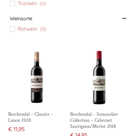
Trocken
(5)
Weinsorte
Rotwein
(5)
In den Warenkorb
In den Warenkorb
Boschendal – Classics –
Boschendal – Sommelier
Lanoy 2020
Collection – Cabernet
Sauvignon/Merlot 2018
€
11,95
€
14,95