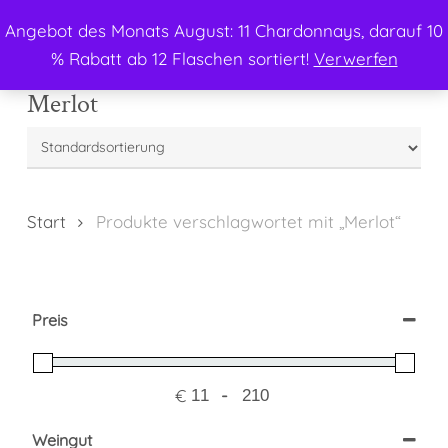
Menu
Skip
Angebot des Monats August: 11 Chardonnays, darauf 10
to
search
% Rabatt ab 12 Flaschen sortiert!
Verwerfen
main
content
Merlot
Start
Produkte verschlagwortet mit „Merlot“
Preis
€
-
Minimum Price
Maximum Price
Weingut