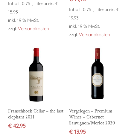
Inhalt: 0.75 l, Literpreis: €
Inhalt: 0.75 l, Literpreis: €
15.93
19.93
inkl. 19 % MwSt.
inkl. 19 % MwSt.
zzgl.
Versandkosten
zzgl.
Versandkosten
In den Warenkorb
In den Warenkorb
Franschhoek Cellar – the last
Vergelegen – Premium
elephant 2021
Wines – Cabernet
Sauvignon/Merlot 2020
€
42,95
€
13,95