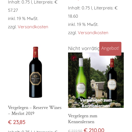
Inhalt: 0.75 l, Literpreis: €
Inhalt: 0.75 l, Literpreis: €
57.27
18.60
inkl. 19 % MwSt.
inkl. 19 % MwSt.
zzgl.
Versandkosten
zzgl.
Versandkosten
Nicht vorrätig
Angebot!
In den Warenkorb
Vergelegen – Reserve Wines
– Merlot 2019
Weiterlesen
Vergelegen zum
€
23,85
Kennenlernen
Ursprünglicher
Aktueller
€
210,00
€
222,50