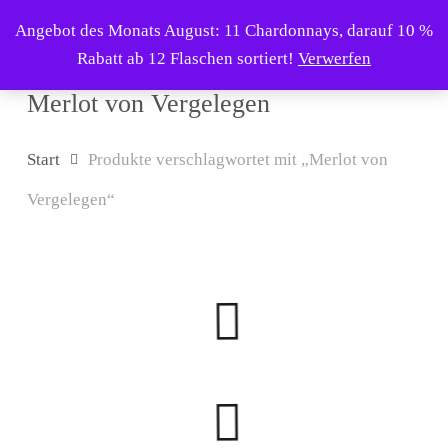
Skip
Menu
Angebot des Monats August: 11 Chardonnays, darauf 10 %
to
search
Rabatt ab 12 Flaschen sortiert!
Verwerfen
main
content
Merlot von Vergelegen
Start
Produkte verschlagwortet mit „Merlot von
Vergelegen“