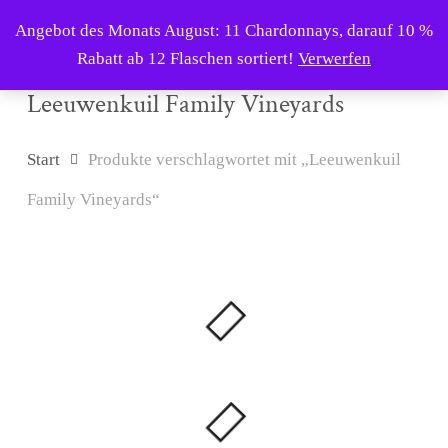
Skip
Menu
Angebot des Monats August: 11 Chardonnays, darauf 10 %
to
search
Rabatt ab 12 Flaschen sortiert!
Verwerfen
main
content
Leeuwenkuil Family Vineyards
Start
Produkte verschlagwortet mit „Leeuwenkuil
Family Vineyards“