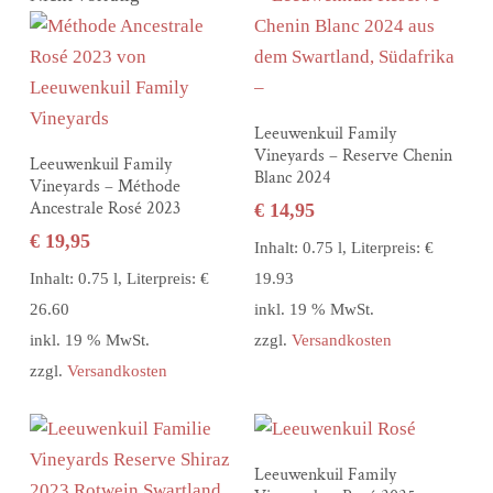
In den Warenkorb
Leeuwenkuil Family
Vineyards – Reserve Chenin
Weiterlesen
Leeuwenkuil Family
Blanc 2024
Vineyards – Méthode
Ancestrale Rosé 2023
€
14,95
€
19,95
Inhalt: 0.75 l, Literpreis: €
Inhalt: 0.75 l, Literpreis: €
19.93
26.60
inkl. 19 % MwSt.
inkl. 19 % MwSt.
zzgl.
Versandkosten
zzgl.
Versandkosten
In den Warenkorb
Leeuwenkuil Family