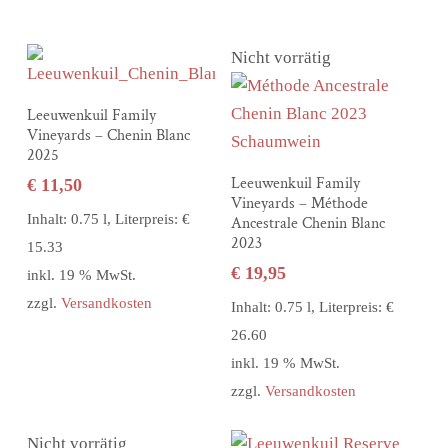
Nicht vorrätig
In den Warenkorb
Leeuwenkuil Family
Vineyards – Chenin Blanc
2025
Weiterlesen
Leeuwenkuil Family
€
11,50
Vineyards – Méthode
Inhalt: 0.75 l, Literpreis: €
Ancestrale Chenin Blanc
2023
15.33
€
19,95
inkl. 19 % MwSt.
zzgl.
Versandkosten
Inhalt: 0.75 l, Literpreis: €
26.60
inkl. 19 % MwSt.
zzgl.
Versandkosten
Nicht vorrätig