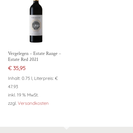
In den Warenkorb
Vergelegen – Estate Range –
Estate Red 2021
€
35,95
Inhalt: 0.75 l, Literpreis: €
47.93
inkl. 19 % MwSt.
zzgl.
Versandkosten