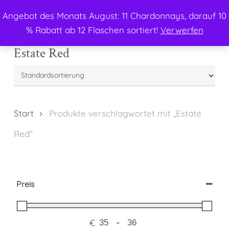
Menu
Skip
Angebot des Monats August: 11 Chardonnays, darauf 10
to
search
% Rabatt ab 12 Flaschen sortiert!
Verwerfen
main
content
Estate Red
Start
Produkte verschlagwortet mit „Estate
Red“
Preis
€
-