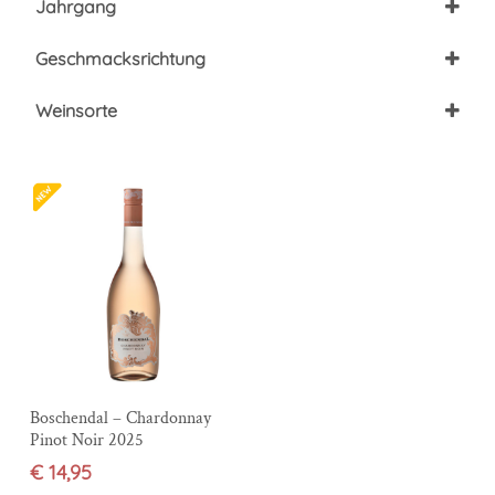
Jahrgang
Loch Road, 7654 Wellington, Südafrika
(1)
2025
(1)
Geschmacksrichtung
Trocken
(1)
Weinsorte
Rosé
(1)
In den Warenkorb
Boschendal – Chardonnay
Pinot Noir 2025
€
14,95