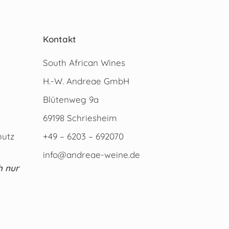
Kontakt
South African Wines
H.-W. Andreae GmbH
Blütenweg 9a
69198 Schriesheim
hutz
+49 – 6203 – 692070
info@andreae-weine.de
h nur