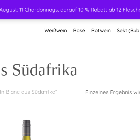
ugust: 11 Chardonnays, darauf 10 % Rabatt ab 12 Flasche
Weißwein
Rosé
Rotwein
Sekt (Bub
s Südafrika
in Blanc aus Südafrika“
Einzelnes Ergebnis wi