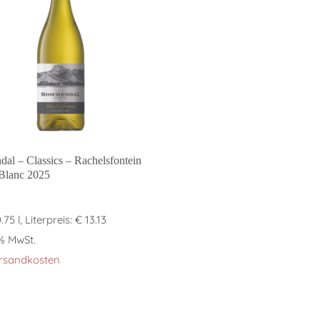
In den Warenkorb
dal – Classics – Rachelsfontein
Blanc 2025
.75 l, Literpreis: € 13.13
 % MwSt.
rsandkosten