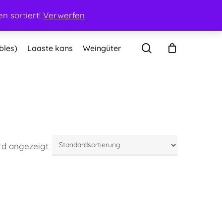
Mein Konto
Warenkorb
Kasse
Kontakt
n sortiert!
Verwerfen
search
bles)
Laaste kans
Weingüter
rd angezeigt