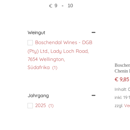
€
-
Minimum Price
Maximum Price
Weingut
Boschendal Wines - DGB
(Pty) Ltd., Lady Loch Road,
7654 Wellington,
Boschen
Südafrika
(1)
Chenin 
€
9,85
Inhalt: 0
Jahrgang
inkl. 19
2025
(1)
zzgl.
Ve