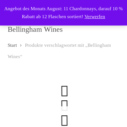
Skip
Menu
Angebot des Monats August: 11 Chardonnays, darauf 10 %
to
search
Rabatt ab 12 Flaschen sortiert!
Verwerfen
main
content
Bellingham Wines
Start
Produkte verschlagwortet mit „Bellingham
Wines“