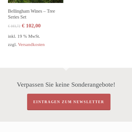
In den Warenkorb
Bellingham Wines – Tree
Series Set
Ursprünglicher
Aktueller
€
102,00
€
103,72
Preis
Preis
inkl. 19 % MwSt.
war:
ist:
zzgl.
Versandkosten
€ 103,72
€ 102,00.
Verpassen Sie keine Sonderangebote!
EINTRAGEN ZUM NEWSLETTER