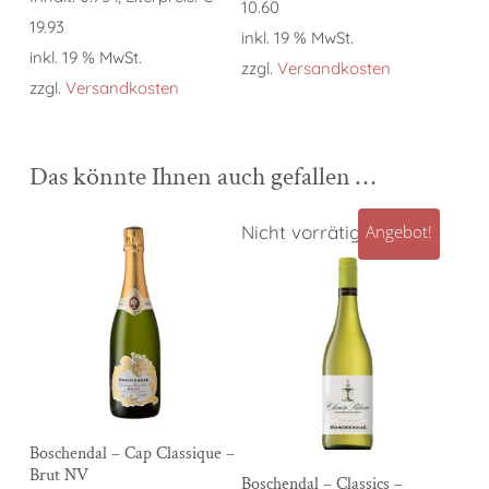
€ 8,95
€ 7,95.
10.60
19.93
inkl. 19 % MwSt.
inkl. 19 % MwSt.
zzgl.
Versandkosten
zzgl.
Versandkosten
Das könnte Ihnen auch gefallen …
Nicht vorrätig
Angebot!
In den Warenkorb
Boschendal – Cap Classique –
Brut NV
Weiterlesen
Boschendal – Classics –