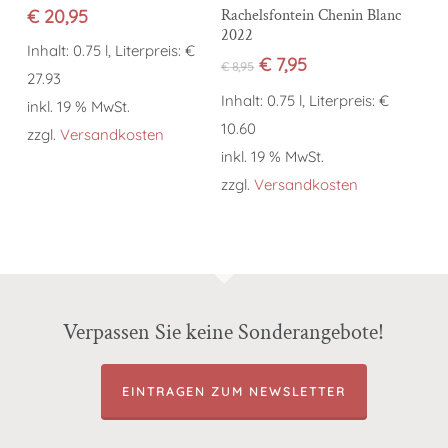
€
20,95
Rachelsfontein Chenin Blanc
2022
Inhalt: 0.75 l, Literpreis: €
Ursprünglicher
Aktueller
€
7,95
€
8,95
27.93
Preis
Preis
Inhalt: 0.75 l, Literpreis: €
war:
ist:
inkl. 19 % MwSt.
€ 8,95
€ 7,95.
10.60
zzgl.
Versandkosten
inkl. 19 % MwSt.
zzgl.
Versandkosten
Verpassen Sie keine Sonderangebote!
EINTRAGEN ZUM NEWSLETTER