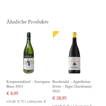
Ähnliche Produkte
In den Warenkorb
In den Warenkorb
Koopmanskloof – Sauvignon
Boschendal – Appellation
Blanc 2024
Series – Elgin Chardonnay
2022
€
8,95
€
28,95
Inhalt: 0.75 l, Literpreis: €