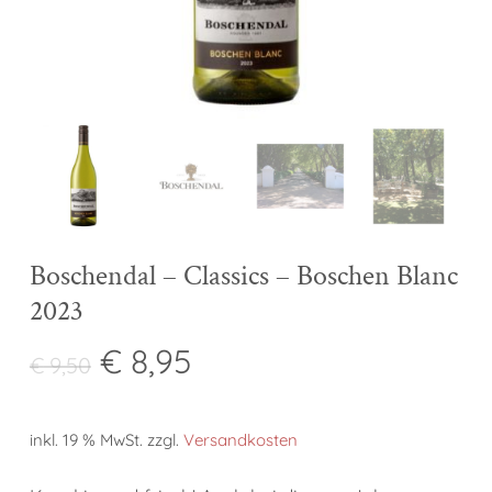
Boschendal – Classics – Boschen Blanc
2023
Ursprünglicher
Aktueller
€
8,95
€
9,50
Preis
Preis
war:
ist:
inkl. 19 % MwSt.
zzgl.
Versandkosten
€ 9,50
€ 8,95.