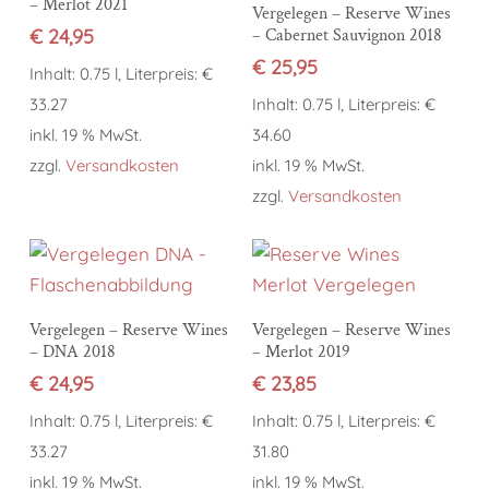
– Merlot 2021
In den Warenkorb
Vergelegen – Reserve Wines
€
24,95
– Cabernet Sauvignon 2018
€
25,95
Inhalt: 0.75 l, Literpreis: €
33.27
Inhalt: 0.75 l, Literpreis: €
inkl. 19 % MwSt.
34.60
zzgl.
Versandkosten
inkl. 19 % MwSt.
zzgl.
Versandkosten
In den Warenkorb
In den Warenkorb
Vergelegen – Reserve Wines
Vergelegen – Reserve Wines
– DNA 2018
– Merlot 2019
€
24,95
€
23,85
Inhalt: 0.75 l, Literpreis: €
Inhalt: 0.75 l, Literpreis: €
33.27
31.80
inkl. 19 % MwSt.
inkl. 19 % MwSt.