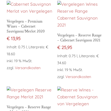
In den Warenkorb
Vergelegen – Premium
Wines – Cabernet
Sauvignon/Merlot 2020
In den Warenkorb
Vergelegen – Reserve Range
€
13,95
– Cabernet Sauvignon 2021
Inhalt: 0.75 l, Literpreis: €
€
25,95
18.60
Inhalt: 0.75 l, Literpreis: €
inkl. 19 % MwSt.
34.60
zzgl.
Versandkosten
inkl. 19 % MwSt.
zzgl.
Versandkosten
In den Warenkorb
Vergelegen – Reserve Range